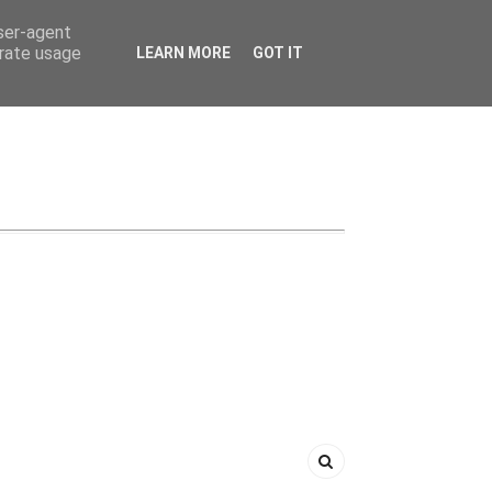
user-agent
erate usage
LEARN MORE
GOT IT