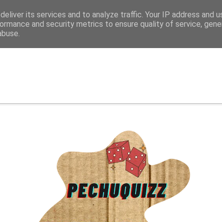
eliver its services and to analyze traffic. Your IP address and 
ormance and security metrics to ensure quality of service, gen
abuse.