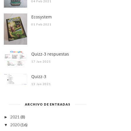
04 Feb 2021
Ecosystem
01 Feb 2021
Quizz-3 respuestas
17 Jan 2021
Quizz-3
13 Jan 2021
ARCHIVO DE ENTRADAS
2021
(8)
►
2020
(16)
▼